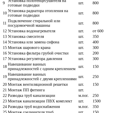
Установка полотенцесушителя на
9
шт.
800
готовые подводки
Установка радиатора отопления на
10
шт.
800
готовые подводки
Подключение стиральной или
11
шт.
800
посудомоечной машины
12
Установка водонагревателя
шт.
от 600
13
Установка смесителя
шт.
350
14
Установка или замена сифона
шт.
400
15
Монтаж шарового крана
шт.
300
16
Установка фильтра грубой очистки
шт.
200
17
Установка регулятора давления
шт.
300
Навешивание ванных
18
шт.
150
принадлежностей с одним креплением
Навешивание ванных
19
шт.
250
принадлежностей с двумя креплениями
20
Монтаж вентиляционной решетки
шт.
150
21
Монтаж ПП фитинга
шт.
22
Разводка труб канализации
м.пог.
250
23
Монтаж канализации ПВХ комплект
шт.
1500
24
Разводка труб водоснабжения
м.пог.
350
25
Монтаж соединителя труб
шт.
150