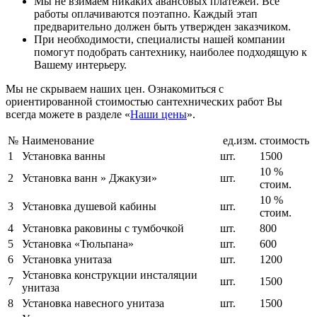
Мы не взимаем никаких авансовых платежей. Все
работы оплачиваются поэтапно. Каждый этап
предварительно должен быть утвержден заказчиком.
При необходимости, специалисты нашей компании
помогут подобрать сантехнику, наиболее подходящую к
Вашему интерьеру.
Мы не скрываем наших цен. Ознакомиться с
ориентированной стоимостью сантехнических работ Вы
всегда можете в разделе «
Наши цены
».
№
Наименование
ед.изм.
стоимость
1
Установка ванны
шт.
1500
10 %
2
Установка ванн » Джакузи»
шт.
стоим.
10 %
3
Установка душевой кабины
шт.
стоим.
4
Установка раковины с тумбочкой
шт.
800
5
Установка «Тюльпана»
шт.
600
6
Установка унитаза
шт.
1200
Установка конструкции инсталяции
7
шт.
1500
унитаза
8
Установка навесного унитаза
шт.
1500