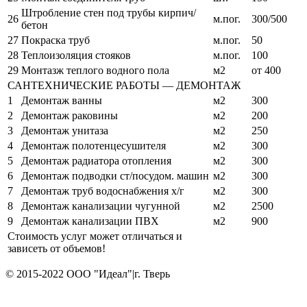
Штробление стен под трубы кирпич/
26
м.пог.
300/500
бетон
27
Покраска труб
м.пог.
50
28
Теплоизоляция стояков
м.пог.
100
29
Монтазж теплого водного пола
м2
от 400
САНТЕХНИЧЕСКИЕ РАБОТЫ — ДЕМОНТАЖ
1
Демонтаж ванны
м2
300
2
Демонтаж раковины
м2
200
3
Демонтаж унитаза
м2
250
4
Демонтаж полотенцесушителя
м2
300
5
Демонтаж радиатора отопления
м2
300
6
Демонтаж подводки ст/посудом. машин
м2
300
7
Демонтаж труб водоснабжения х/г
м2
300
8
Демонтаж канализации чугунной
м2
2500
9
Демонтаж канализации ПВХ
м2
900
Стоимость услуг может отличаться и
зависеть от объемов!
© 2015-2022 ООО "Идеал"|г. Тверь